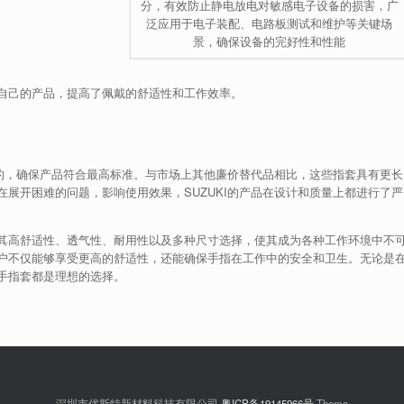
分，有效防止静电放电对敏感电子设备的损害，广
泛应用于电子装配、电路板测试和维护等关键场
景，确保设备的完好性和性能
自己的产品，提高了佩戴的舒适性和工作效率。
购的，确保产品符合最高标准。与市场上其他廉价替代品相比，这些指套具有更长
展开困难的问题，影响使用效果，SUZUKI的产品在设计和质量上都进行了严
其高舒适性、透气性、耐用性以及多种尺寸选择，使其成为各种工作环境中不
户不仅能够享受更高的舒适性，还能确保手指在工作中的安全和卫生。无论是
手指套都是理想的选择。
深圳市优斯特新材料科技有限公司
粤ICP备19145966号
Theme