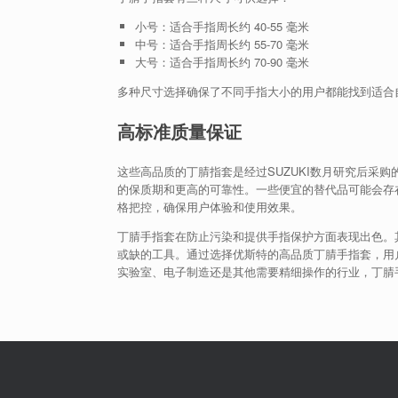
小号：适合手指周长约 40-55 毫米
中号：适合手指周长约 55-70 毫米
大号：适合手指周长约 70-90 毫米
多种尺寸选择确保了不同手指大小的用户都能找到适合
高标准质量保证
这些高品质的丁腈指套是经过SUZUKI数月研究后采
的保质期和更高的可靠性。一些便宜的替代品可能会存在
格把控，确保用户体验和使用效果。
丁腈手指套在防止污染和提供手指保护方面表现出色。
或缺的工具。通过选择优斯特的高品质丁腈手指套，用
实验室、电子制造还是其他需要精细操作的行业，丁腈