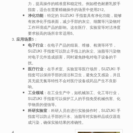
力，提高操作的精准度和稳定性。例如橙色耐磨乳胶手
指套，适合在需要精确操作的场景中使用
2
12
。
净化功能
：特定的 SUZUKI 手指套具有净化功能，能够
有效净化手指表面，减少手部的灰尘、细菌等污染物对
工作环境或产品的影响。这在医疗、实验室等对洁净度
要求较高的场所非常适用
5
。
应用场景
5
：
电子行业
：在电子产品的组装、维修、检测等环节，
SUZUKI 手指套可以防止手指上的灰尘、油脂等污染物
对电子元件造成损害，同时避免静电对电子设备的干
扰。
医疗行业
：在手术室、实验室等医疗场所，SUZUKI 手
指套可以保持手部的清洁和卫生，避免交叉感染，并且
其无硫无氯等特性不会对医疗设备或药品产生不良影
响。
工业领域
：在工业生产中，如机械加工、化工等行业，
SUZUKI 手指套可以保护工人的手指免受机械伤害、化
学物质的侵蚀等。
科研实验室
：科研人员在进行实验操作时，SUZUKI 手
指套可以防止手部的汗水、油脂等对实验样品或仪器造
成污染，确保实验结果的准确性。