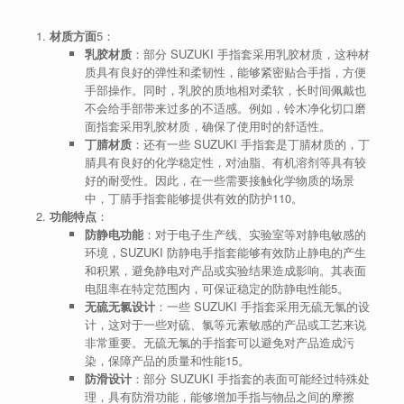
材质方面
5
：
乳胶材质
：部分 SUZUKI 手指套采用乳胶材质，这种材
质具有良好的弹性和柔韧性，能够紧密贴合手指，方便
手部操作。同时，乳胶的质地相对柔软，长时间佩戴也
不会给手部带来过多的不适感。例如，铃木净化切口磨
面指套采用乳胶材质，确保了使用时的舒适性。
丁腈材质
：还有一些 SUZUKI 手指套是丁腈材质的，丁
腈具有良好的化学稳定性，对油脂、有机溶剂等具有较
好的耐受性。因此，在一些需要接触化学物质的场景
中，丁腈手指套能够提供有效的防护
1
10
。
功能特点
：
防静电功能
：对于电子生产线、实验室等对静电敏感的
环境，SUZUKI 防静电手指套能够有效防止静电的产生
和积累，避免静电对产品或实验结果造成影响。其表面
电阻率在特定范围内，可保证稳定的防静电性能
5
。
无硫无氯设计
：一些 SUZUKI 手指套采用无硫无氯的设
计，这对于一些对硫、氯等元素敏感的产品或工艺来说
非常重要。无硫无氯的手指套可以避免对产品造成污
染，保障产品的质量和性能
1
5
。
防滑设计
：部分 SUZUKI 手指套的表面可能经过特殊处
理，具有防滑功能，能够增加手指与物品之间的摩擦