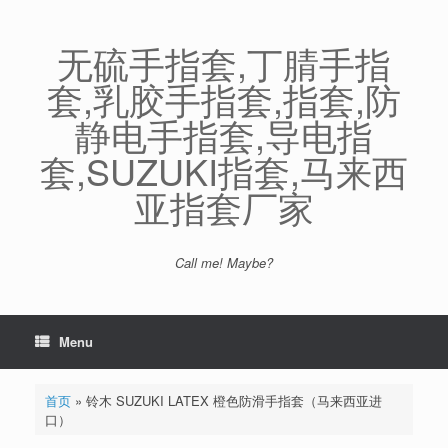
Skip
to
content
无硫手指套,丁腈手指
套,乳胶手指套,指套,防
静电手指套,导电指
套,SUZUKI指套,马来西
亚指套厂家
Call me! Maybe?
Menu
首页
»
铃木 SUZUKI LATEX 橙色防滑手指套（马来西亚进
口）