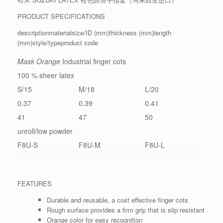
PRODUCT SPECIFICATIONS
descriptionmaterialsize/ID (mm)thickness (mm)length
(mm)style/typeproduct code
Mask Orange
Industrial finger cots
100 % sheer latex
S/15
M/18
L/20
0.37
0.39
0.41
41
47
50
unroll/low powder
F8U-S
F8U-M
F8U-L
FEATURES
Durable and reusable, a cost effective finger cots
Rough surface provides a firm grip that is slip resistant
Orange color for easy recognition